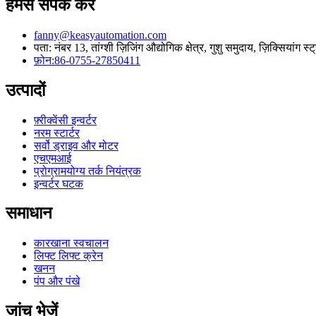
हमसे संपर्क करें
fanny@keasyautomation.com
पता: नंबर 13, तांग्शी ज़िजिंग औद्योगिक क्षेत्र, गुशु समुदाय, ज़िक्सियांग 
फ़ोन:86-0755-27850411
उत्पादों
फ़्रीक्वेंसी इन्वर्टर
नरम स्टार्टर
सर्वो ड्राइव और मोटर
एचएमआई
प्रोग्रामयोग्य तर्क नियंत्रक
इन्वर्टर घटक
समाधान
कारखाना स्वचालन
लिफ्ट लिफ्ट क्रेन
खनन
पंप और पंखे
जांच भेजें